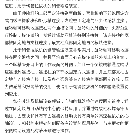
速度，用于钢管拉拔机的钢管输送装置。
由于伸缩杆的上部固定连接到弯曲板，弯曲板的下部以固定方
式与缓冲橡胶块和矩形槽连接，内腔被固定地与压力传感器连接，
旋转轴可移动地连接在两个通槽之间，旋转轴的外侧的中央部分进
行控制，旋转轴的一侧通过辅助座椅连接到连接柱，该连接柱的底
部被固定地与支柱连接，该支柱底部固定地与的模块连接。
用于钢管拉拔机的钢管输送装置非常实用，旋转轴可移动地连
接在两个通槽之间，并且平均表面具有在旋转轴的外侧上的套筒，
三个凹槽管开口上的工作表面的外侧，并且一个侧旋转轴通过辅助
座连接到连接柱，连接柱的下部以固定方式连接，并且底部支柱固
定地与连接块连接，以及多个强弹簧在连接块的底部固定连接，压
力传感器和报警器的使用，使得用于钢管拉拔机的钢管输送装置得
到应用。
如今其涉及机械设备领域，心轴的机器拉伸速度固定筒件，通
过在固定块与可动块的中心的保持应用，并通过螺纹柱和螺母牢固
地压，固定块和具有牢固连接的移动块具有简单的高速拉拔机的心
轴设计，相邻的主框架的侧配备有设置的应用基体，与主框架的框
架侧辅助设施配有液压缸进行操作。